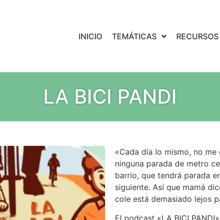
INICIO
TEMÁTICAS
RECURSOS
LA BICI PANDI
«Cada día lo mismo, no me 
ninguna parada de metro ce
barrio, que tendrá parada en
siguiente. Así que mamá di
cole está demasiado lejos 
El podcast «LA BICI PANDI»,