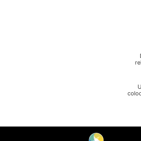
re
U
colo