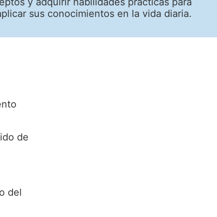
eptos y adquirir habilidades prácticas para
aplicar sus conocimientos en la vida diaria.
ento
xido de
o del