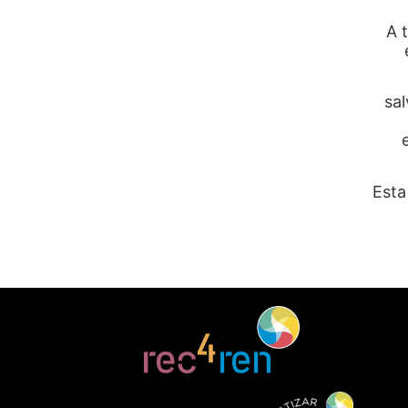
A 
sal
Esta